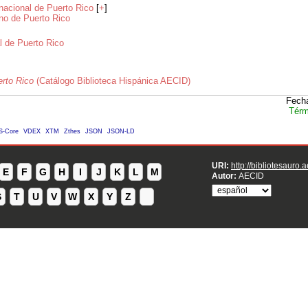
nacional de Puerto Rico
[
+
]
no de Puerto Rico
l de Puerto Rico
rto Rico
(Catálogo Biblioteca Hispánica AECID)
Fecha
Térm
S-Core
VDEX
XTM
Zthes
JSON
JSON-LD
URI:
http://bibliotesauro.
E
F
G
H
I
J
K
L
M
Autor:
AECID
S
T
U
V
W
X
Y
Z