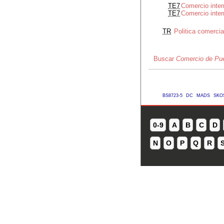
TE7
Comercio inter
TE7
Comercio inter
TR
Politica comercia
Buscar
Comercio de Pue
BS8723-5
DC
MADS
SKO
0-9
A
B
C
D
N
O
P
Q
R