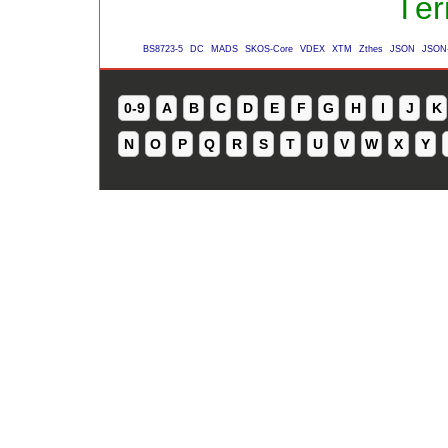
Tér
BS8723-5
DC
MADS
SKOS-Core
VDEX
XTM
Zthes
JSON
JSON
0-9
A
B
C
D
E
F
G
H
I
J
K
N
O
P
Q
R
S
T
U
V
W
X
Y