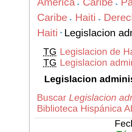
America
Caribe
Pa
Caribe
Haiti
Derec
Haiti
Legislacion adm
TG
Legislacion de Ha
TG
Legislacion admi
Legislacion adminis
Buscar
Legislacion adm
Biblioteca Hispánica 
Fec