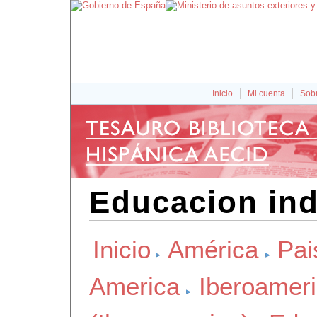
Inicio
Mi cuenta
Sobr
Educacion ind
Inicio
América
Pai
America
Iberoamer