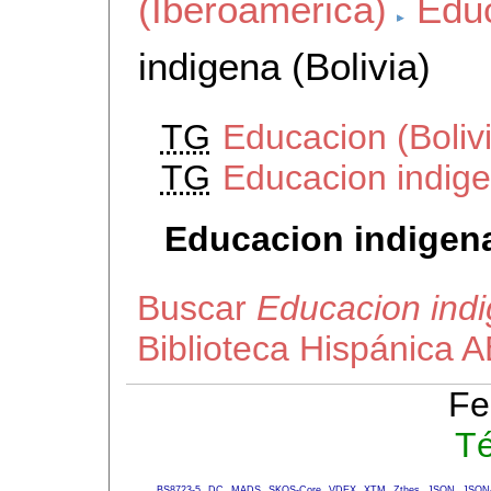
(Iberoamerica)
Educ
indigena (Bolivia)
TG
Educacion (Boliv
TG
Educacion indige
Educacion indigena
Buscar
Educacion indi
Biblioteca Hispánica 
Fe
Té
BS8723-5
DC
MADS
SKOS-Core
VDEX
XTM
Zthes
JSON
JSON