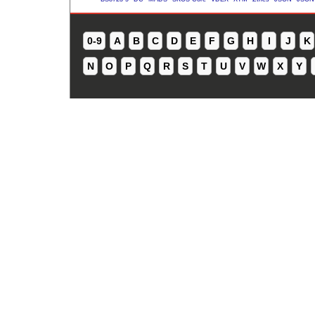
0-9
A
B
C
D
E
F
G
H
I
J
K
N
O
P
Q
R
S
T
U
V
W
X
Y