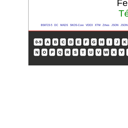
Fe
Té
BS8723-5
DC
MADS
SKOS-Core
VDEX
XTM
Zthes
JSON
JSON
0-9
A
B
C
D
E
F
G
H
I
J
K
N
O
P
Q
R
S
T
U
V
W
X
Y