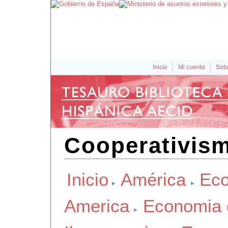
Inicio
Mi cuenta
Sobr
Cooperativismo
Inicio
América
Eco
America
Economia 