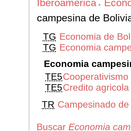
Iberoamerica
Econo
campesina de Bolivi
TG
Economia de Boli
TG
Economia campes
Economia campesin
TE5
Cooperativismo r
TE5
Credito agricola 
TR
Campesinado de 
Buscar
Economia camp