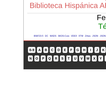
Biblioteca Hispánica 
Fe
Té
BS8723-5
DC
MADS
SKOS-Core
VDEX
XTM
Zthes
JSON
JSON
0-9
A
B
C
D
E
F
G
H
I
J
K
N
O
P
Q
R
S
T
U
V
W
X
Y