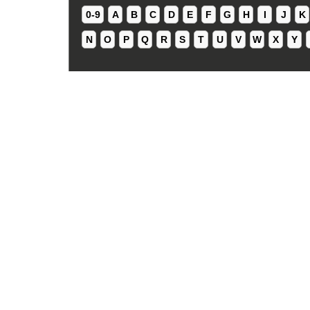
0-9
A
B
C
D
E
F
G
H
I
J
K
N
O
P
Q
R
S
T
U
V
W
X
Y