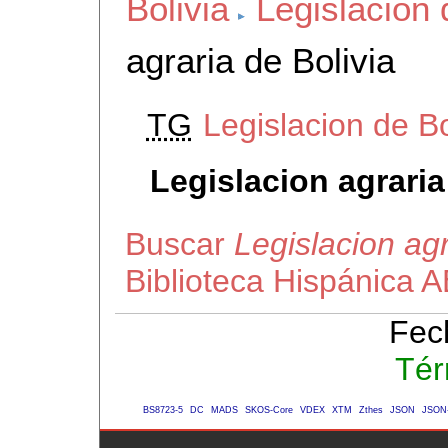
Bolivia
Legislacion 
agraria de Bolivia
TG
Legislacion de Bo
Legislacion agraria
Buscar
Legislacion agr
Biblioteca Hispánica 
Fec
Tér
BS8723-5
DC
MADS
SKOS-Core
VDEX
XTM
Zthes
JSON
JSON