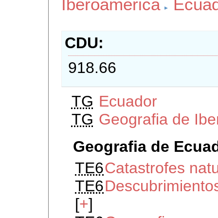
Iberoamerica
Ecuad
CDU
918.66
TG
Ecuador
TG
Geografia de Ib
Geografia de Ecua
TE6
Catastrofes nat
TE6
Descubrimientos
[
+
]