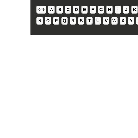
0-9
A
B
C
D
E
F
G
H
I
J
K
N
O
P
Q
R
S
T
U
V
W
X
Y