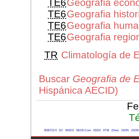
TE6
Geografia econ
TE6
Geografia histo
TE6
Geografia huma
TE6
Geografia regio
TR
Climatología de 
Buscar
Geografia de 
Hispánica AECID)
Fe
Té
BS8723-5
DC
MADS
SKOS-Core
VDEX
XTM
Zthes
JSON
JSON