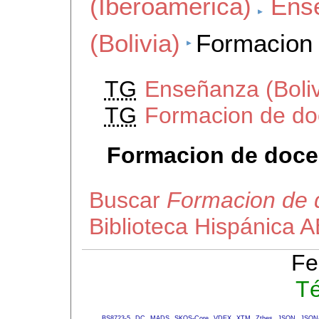
(Iberoamerica)
Ens
(Bolivia)
Formacion 
TG
Enseñanza (Boliv
TG
Formacion de do
Formacion de docen
Buscar
Formacion de d
Biblioteca Hispánica 
Fe
Té
BS8723-5
DC
MADS
SKOS-Core
VDEX
XTM
Zthes
JSON
JSON