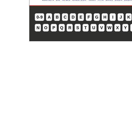
0-9
A
B
C
D
E
F
G
H
I
J
K
N
O
P
Q
R
S
T
U
V
W
X
Y