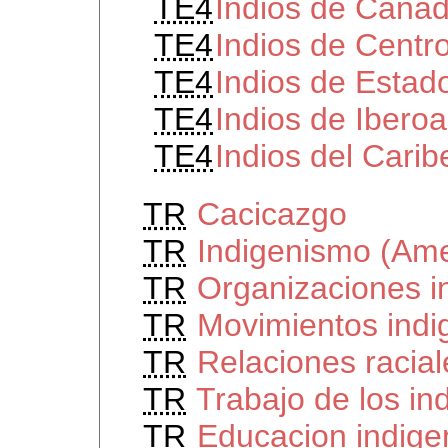
TE4
Indios de Cana
TE4
Indios de Centr
TE4
Indios de Estad
TE4
Indios de Ibero
TE4
Indios del Carib
TR
Cacicazgo
TR
Indigenismo (Ame
TR
Organizaciones i
TR
Movimientos indi
TR
Relaciones racia
TR
Trabajo de los in
TR
Educacion indige