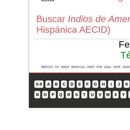
Buscar
Indios de Amer
Hispánica AECID)
Fe
Té
BS8723-5
DC
MADS
SKOS-Core
VDEX
XTM
Zthes
JSON
JSON
0-9
A
B
C
D
E
F
G
H
I
J
K
N
O
P
Q
R
S
T
U
V
W
X
Y