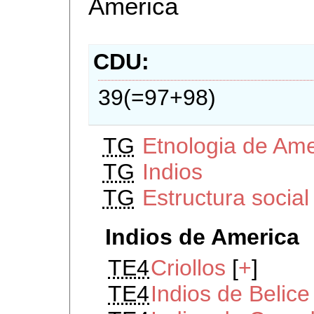
America
CDU
39(=97+98)
TG
Etnologia de Ame
TG
Indios
TG
Estructura socia
Indios de America
TE4
Criollos
[
+
]
TE4
Indios de Belice