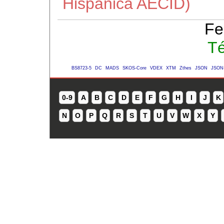
Hispánica AECID)
Fe
Té
BS8723-5
DC
MADS
SKOS-Core
VDEX
XTM
Zthes
JSON
JSON
0-9
A
B
C
D
E
F
G
H
I
J
K
N
O
P
Q
R
S
T
U
V
W
X
Y