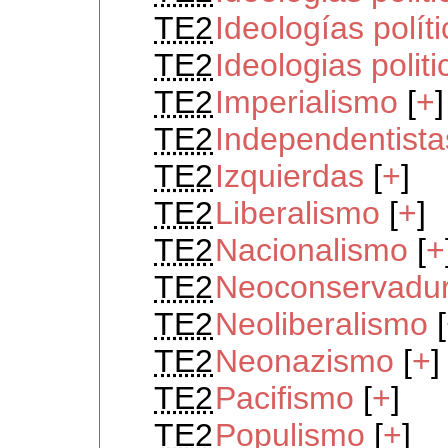
TE2
Ideologías políti
TE2
Ideologias polit
TE2
Imperialismo
[
+
]
TE2
Independentista
TE2
Izquierdas
[
+
]
TE2
Liberalismo
[
+
]
TE2
Nacionalismo
[
+
TE2
Neoconservadu
TE2
Neoliberalismo
[
TE2
Neonazismo
[
+
]
TE2
Pacifismo
[
+
]
TE2
Populismo
[
+
]