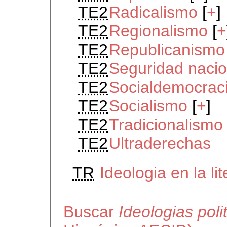
TE2
Radicalismo
[
+
]
TE2
Regionalismo
[
+
TE2
Republicanismo
TE2
Seguridad nacio
TE2
Socialdemocrac
TE2
Socialismo
[
+
]
TE2
Tradicionalismo
TE2
Ultraderechas
TR
Ideologia en la li
Buscar
Ideologias poli