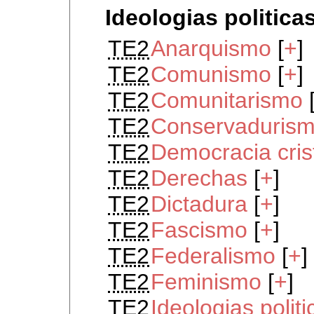
Ideologias politica
TE2
Anarquismo
[
+
]
TE2
Comunismo
[
+
]
TE2
Comunitarismo
TE2
Conservaduris
TE2
Democracia cris
TE2
Derechas
[
+
]
TE2
Dictadura
[
+
]
TE2
Fascismo
[
+
]
TE2
Federalismo
[
+
]
TE2
Feminismo
[
+
]
TE2
Ideologias polit