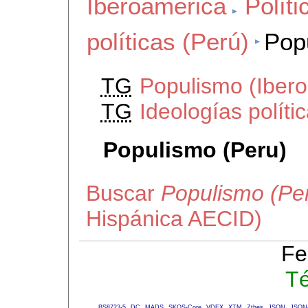
Iberoamerica
Políti
políticas (Perú)
Pop
TG
Populismo (Iber
TG
Ideologías políti
Populismo (Peru)
Buscar
Populismo (Pe
Hispánica AECID)
Fe
Té
BS8723-5
DC
MADS
SKOS-Core
VDEX
XTM
Zthes
JSON
JSON