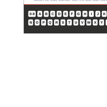
0-9
A
B
C
D
E
F
G
H
I
J
K
N
O
P
Q
R
S
T
U
V
W
X
Y