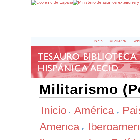
Inicio
Mi cuenta
Sobr
Militarismo (P
Inicio
América
Pai
America
Iberoamer