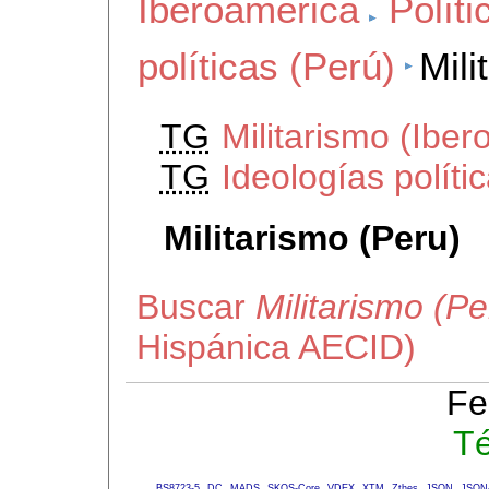
Iberoamerica
Políti
políticas (Perú)
Mili
TG
Militarismo (Iber
TG
Ideologías políti
Militarismo (Peru)
Buscar
Militarismo (Pe
Hispánica AECID)
Fe
Té
BS8723-5
DC
MADS
SKOS-Core
VDEX
XTM
Zthes
JSON
JSON