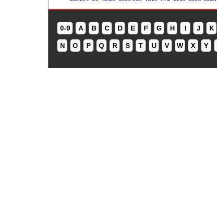
0-9
A
B
C
D
E
F
G
H
I
J
K
N
O
P
Q
R
S
T
U
V
W
X
Y