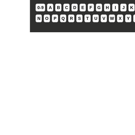
0-9
A
B
C
D
E
F
G
H
I
J
K
N
O
P
Q
R
S
T
U
V
W
X
Y