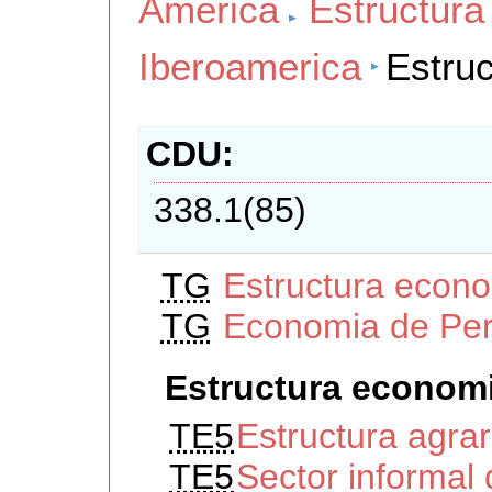
America
Estructur
Iberoamerica
Estru
CDU
338.1(85)
TG
Estructura econ
TG
Economia de Pe
Estructura econom
TE5
Estructura agra
TE5
Sector informal