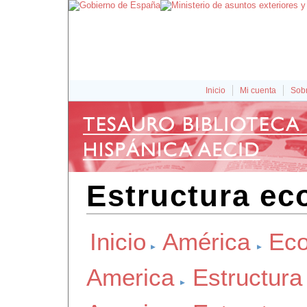
Inicio
Mi cuenta
Sobr
Estructura ec
Inicio
América
Eco
America
Estructur