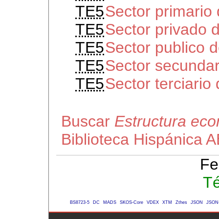
TE5
Sector primario
TE5
Sector privado 
TE5
Sector publico 
TE5
Sector secundar
TE5
Sector terciario
Buscar
Estructura ec
Biblioteca Hispánica 
Fe
Té
BS8723-5
DC
MADS
SKOS-Core
VDEX
XTM
Zthes
JSON
JSON