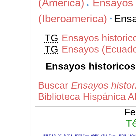
(America)
Ensayos 
(Iberoamerica)
Ensa
TG
Ensayos historic
TG
Ensayos (Ecuado
Ensayos historicos
Buscar
Ensayos histor
Biblioteca Hispánica 
Fe
Té
BS8723-5
DC
MADS
SKOS-Core
VDEX
XTM
Zthes
JSON
JSON