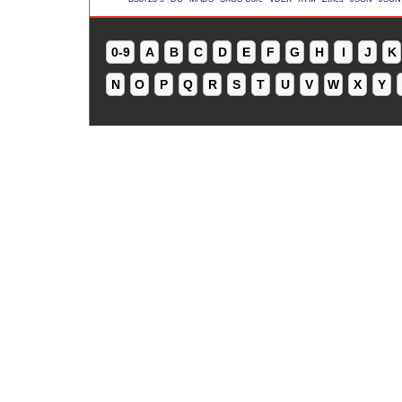
0-9
A
B
C
D
E
F
G
H
I
J
K
N
O
P
Q
R
S
T
U
V
W
X
Y