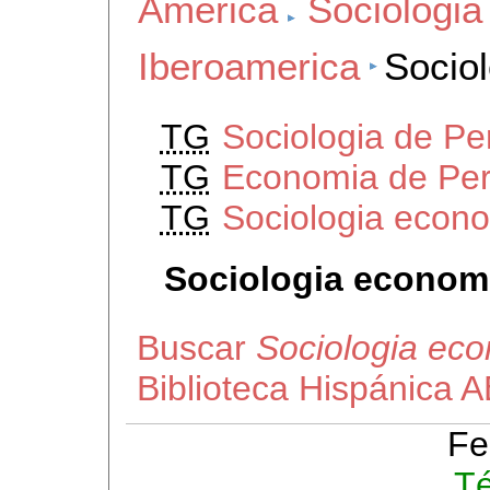
America
Sociologi
Iberoamerica
Socio
TG
Sociologia de Pe
TG
Economia de Pe
TG
Sociologia econ
Sociologia econom
Buscar
Sociologia ec
Biblioteca Hispánica 
Fe
Té