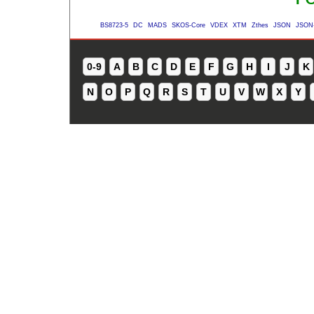
BS8723-5
DC
MADS
SKOS-Core
VDEX
XTM
Zthes
JSON
JSON
0-9
A
B
C
D
E
F
G
H
I
J
K
N
O
P
Q
R
S
T
U
V
W
X
Y