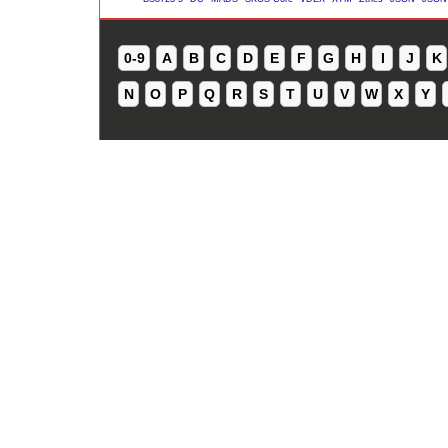
0-9
A
B
C
D
E
F
G
H
I
J
K
N
O
P
Q
R
S
T
U
V
W
X
Y