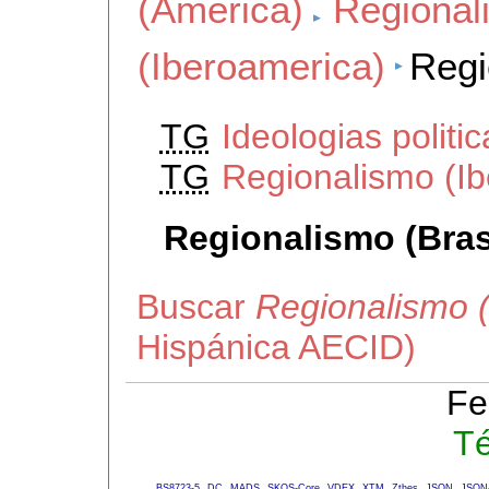
(America)
Regional
(Iberoamerica)
Regi
TG
Ideologias politic
TG
Regionalismo (I
Regionalismo (Bras
Buscar
Regionalismo (
Hispánica AECID)
Fe
Té
BS8723-5
DC
MADS
SKOS-Core
VDEX
XTM
Zthes
JSON
JSON