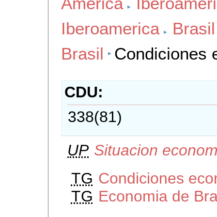
America
Iberoamer
Iberoamerica
Brasil
Brasil
Condiciones 
CDU
338(81)
UP
Situacion economi
TG
Condiciones eco
TG
Economia de Bra