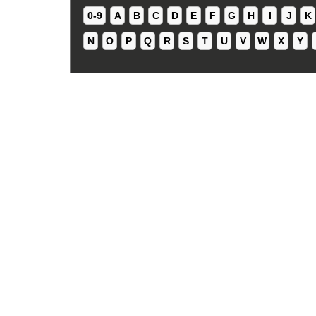
0-9
A
B
C
D
E
F
G
H
I
J
K
N
O
P
Q
R
S
T
U
V
W
X
Y