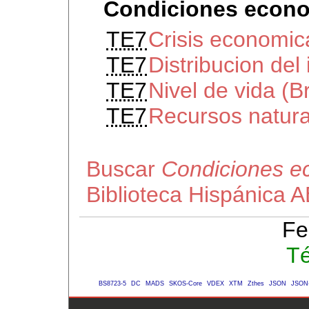
Condiciones econo
TE7
Crisis economic
TE7
Distribucion del
TE7
Nivel de vida (Br
TE7
Recursos natura
Buscar
Condiciones e
Biblioteca Hispánica 
Fe
Té
BS8723-5
DC
MADS
SKOS-Core
VDEX
XTM
Zthes
JSON
JSON