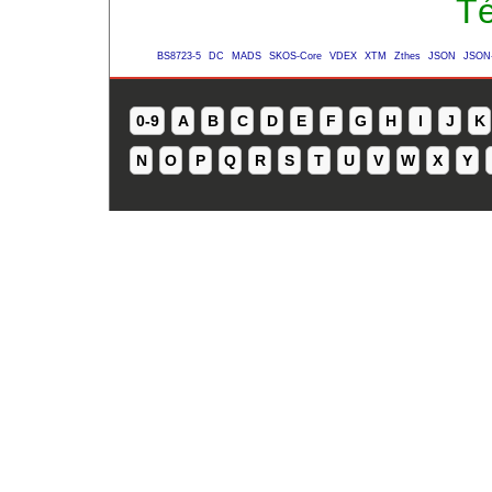
Té
BS8723-5
DC
MADS
SKOS-Core
VDEX
XTM
Zthes
JSON
JSON
0-9
A
B
C
D
E
F
G
H
I
J
K
N
O
P
Q
R
S
T
U
V
W
X
Y