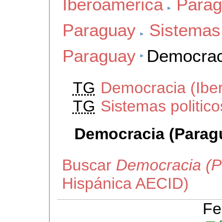
Iberoamerica
Para
Paraguay
Sistemas 
Paraguay
Democrac
TG
Democracia (Ibe
TG
Sistemas politic
Democracia (Parag
Buscar
Democracia (P
Hispánica AECID)
Fe