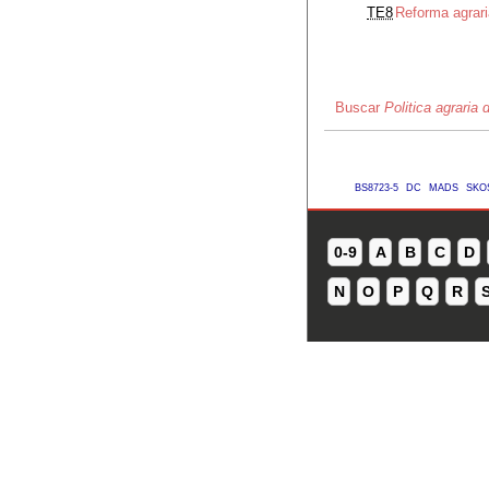
TE8
Reforma agrari
Buscar
Politica agraria 
BS8723-5
DC
MADS
SKO
0-9
A
B
C
D
N
O
P
Q
R