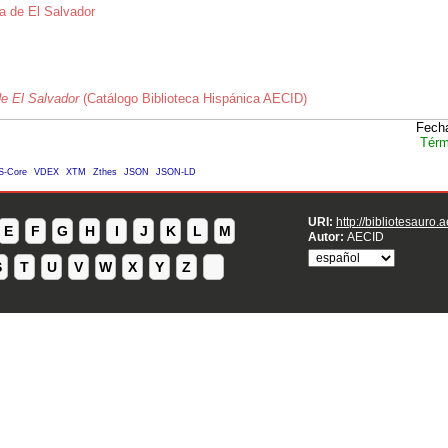
a de El Salvador
de El Salvador
(Catálogo Biblioteca Hispánica AECID)
Fecha
Térm
S-Core
VDEX
XTM
Zthes
JSON
JSON-LD
URI:
http://bibliotesauro.
E
F
G
H
I
J
K
L
M
Autor:
AECID
S
T
U
V
W
X
Y
Z