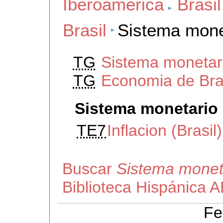
Iberoamerica
Brasil
Brasil
Sistema monet
TG
Sistema monetar
TG
Economia de Bra
Sistema monetario 
TE7
Inflacion (Brasil)
Buscar
Sistema moneta
Biblioteca Hispánica 
Fe