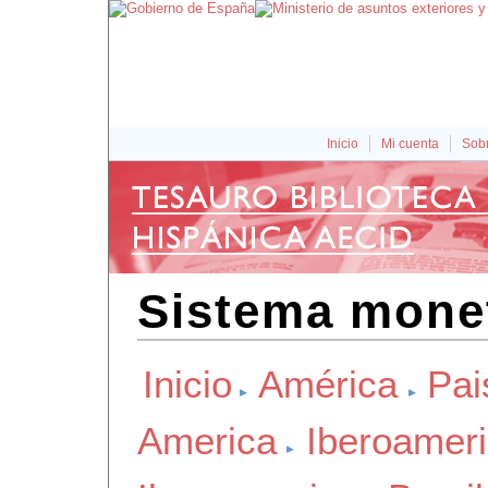
Inicio
Mi cuenta
Sobr
Sistema monet
Inicio
América
Pai
America
Iberoamer