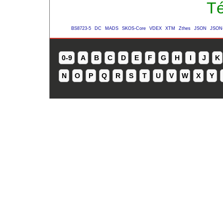
Té
BS8723-5
DC
MADS
SKOS-Core
VDEX
XTM
Zthes
JSON
JSON
0-9
A
B
C
D
E
F
G
H
I
J
K
N
O
P
Q
R
S
T
U
V
W
X
Y