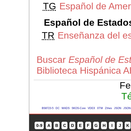
TG
Español de Amer
Español de Estado
TR
Enseñanza del es
Buscar
Español de Es
Biblioteca Hispánica 
Fe
Té
BS8723-5
DC
MADS
SKOS-Core
VDEX
XTM
Zthes
JSON
JSON
0-9
A
B
C
D
E
F
G
H
I
J
K