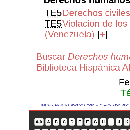
TE5
Derechos civiles
TE5
Violacion de lo
(Venezuela)
[
+
]
Buscar
Derechos hum
Biblioteca Hispánica 
Fe
Té
BS8723-5
DC
MADS
SKOS-Core
VDEX
XTM
Zthes
JSON
JSON
0-9
A
B
C
D
E
F
G
H
I
J
K