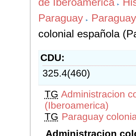
de Iberoamerica
Hi
Paraguay
Paraguay 
colonial española (P
CDU
325.4(460)
TG
Administracion c
(Iberoamerica)
TG
Paraguay colonia
Administracion col