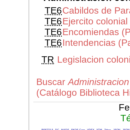
TE6
Cabildos de Pa
TE6
Ejercito colonia
TE6
Encomiendas (P
TE6
Intendencias (P
TR
Legislacion colon
Buscar
Administracion
(Catálogo Biblioteca 
Fe
Té
BS8723-5
DC
MADS
SKOS-Core
VDEX
XTM
Zthes
JSON
JSON