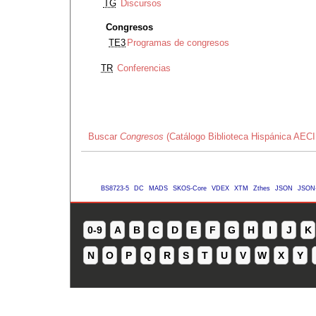
TG
Discursos
Congresos
TE3
Programas de congresos
TR
Conferencias
Buscar
Congresos
(Catálogo Biblioteca Hispánica AECI
BS8723-5
DC
MADS
SKOS-Core
VDEX
XTM
Zthes
JSON
JSON
0-9
A
B
C
D
E
F
G
H
I
J
K
N
O
P
Q
R
S
T
U
V
W
X
Y