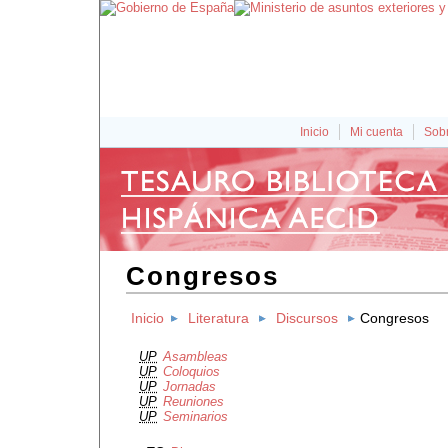
Inicio
Mi cuenta
Sobr
Congresos
Inicio
Literatura
Discursos
Congresos
UP
Asambleas
UP
Coloquios
UP
Jornadas
UP
Reuniones
UP
Seminarios