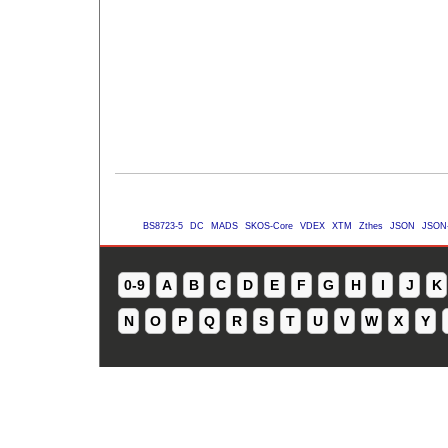
BS8723-5
DC
MADS
SKOS-Core
VDEX
XTM
Zthes
JSON
JSON
0-9
A
B
C
D
E
F
G
H
I
J
K
N
O
P
Q
R
S
T
U
V
W
X
Y