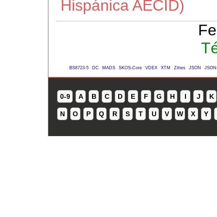
Hispánica AECID)
Fe
Té
BS8723-5
DC
MADS
SKOS-Core
VDEX
XTM
Zthes
JSON
JSON
0-9
A
B
C
D
E
F
G
H
I
J
K
N
O
P
Q
R
S
T
U
V
W
X
Y