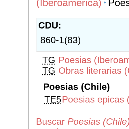
(Iberoamerica)
Poes
CDU
860-1(83)
TG
Poesias (Iberoam
TG
Obras literarias (
Poesias (Chile)
TE5
Poesias epicas 
Buscar
Poesias (Chile