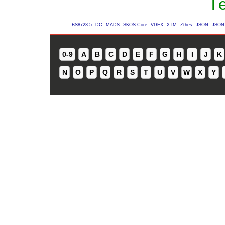
Té
BS8723-5
DC
MADS
SKOS-Core
VDEX
XTM
Zthes
JSON
JSON
0-9
A
B
C
D
E
F
G
H
I
J
K
N
O
P
Q
R
S
T
U
V
W
X
Y