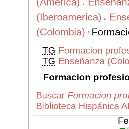
(America)
Enseñan
(Iberoamerica)
Ens
(Colombia)
Formaci
TG
Formacion profes
TG
Enseñanza (Col
Formacion profesio
Buscar
Formacion prof
Biblioteca Hispánica 
Fe