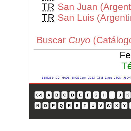
TR
San Juan (Argent
TR
San Luis (Argenti
Buscar
Cuyo
(Catálogo
Fe
Té
BS8723-5
DC
MADS
SKOS-Core
VDEX
XTM
Zthes
JSON
JSON
0-9
A
B
C
D
E
F
G
H
I
J
K
N
O
P
Q
R
S
T
U
V
W
X
Y