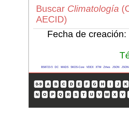
Buscar
Climatología
(C
AECID)
Fecha de creación:
Té
BS8723-5
DC
MADS
SKOS-Core
VDEX
XTM
Zthes
JSON
JSON
0-9
A
B
C
D
E
F
G
H
I
J
K
N
O
P
Q
R
S
T
U
V
W
X
Y