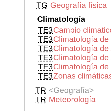
TG
Geografía física
Climatología
TE3
Cambio climatic
TE3
Climatología de 
TE3
Climatología de
TE3
Climatología de
TE3
Climatología de
TE3
Zonas climática
TR
Geografía
TR
Meteorología