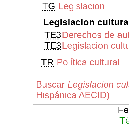
TG
Legislacion
Legislacion cultura
TE3
Derechos de au
TE3
Legislacion cult
TR
Política cultural
Buscar
Legislacion cul
Hispánica AECID)
Fe
Té