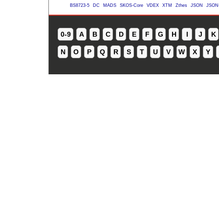
BS8723-5
DC
MADS
SKOS-Core
VDEX
XTM
Zthes
JSON
JSON
0-9
A
B
C
D
E
F
G
H
I
J
K
N
O
P
Q
R
S
T
U
V
W
X
Y