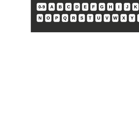
0-9
A
B
C
D
E
F
G
H
I
J
K
N
O
P
Q
R
S
T
U
V
W
X
Y