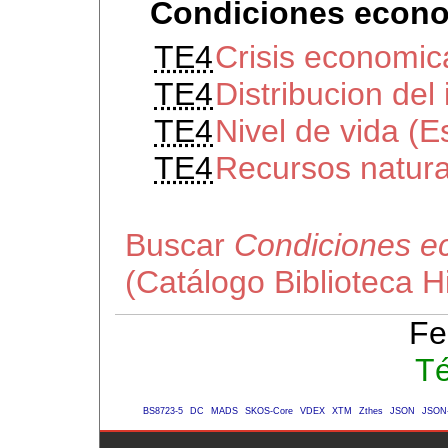
Condiciones econo
TE4
Crisis economic
TE4
Distribucion de
TE4
Nivel de vida (
TE4
Recursos natura
Buscar
Condiciones e
(Catálogo Biblioteca 
Fe
Té
BS8723-5
DC
MADS
SKOS-Core
VDEX
XTM
Zthes
JSON
JSON