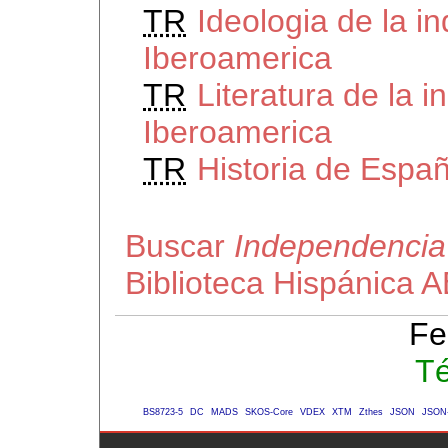
TR
Ideologia de la 
Iberoamerica
TR
Literatura de la 
Iberoamerica
TR
Historia de Españ
Buscar
Independencia
Biblioteca Hispánica 
Fe
Té
BS8723-5
DC
MADS
SKOS-Core
VDEX
XTM
Zthes
JSON
JSON