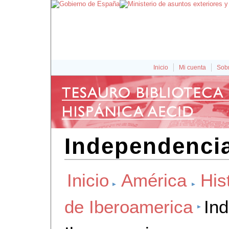
Inicio
Mi cuenta
Sobr
Independencia
Inicio
América
His
de Iberoamerica
In