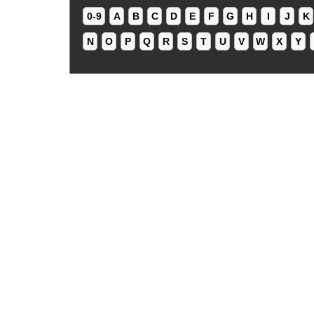
0-9
A
B
C
D
E
F
G
H
I
J
K
N
O
P
Q
R
S
T
U
V
W
X
Y