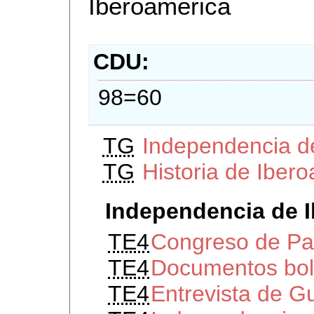
Iberoamerica
CDU
98=60
TG
Independencia d
TG
Historia de Iber
Independencia de 
TE4
Congreso de P
TE4
Documentos bol
TE4
Entrevista de G