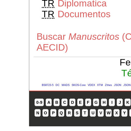
TR
Diplomatica
TR
Documentos
Buscar
Manuscritos
(C
AECID)
Fe
Té
BS8723-5
DC
MADS
SKOS-Core
VDEX
XTM
Zthes
JSON
JSON
0-9
A
B
C
D
E
F
G
H
I
J
K
N
O
P
Q
R
S
T
U
V
W
X
Y