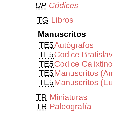
UP
Códices
TG
Libros
Manuscritos
TE5
Autógrafos
TE5
Codice Bratisla
TE5
Codice Calixtino
TE5
Manuscritos (Am
TE5
Manuscritos (Eu
TR
Miniaturas
TR
Paleografía