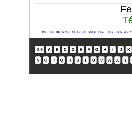
Fe
Té
BS8723-5
DC
MADS
SKOS-Core
VDEX
XTM
Zthes
JSON
JSON
0-9
A
B
C
D
E
F
G
H
I
J
K
N
O
P
Q
R
S
T
U
V
W
X
Y