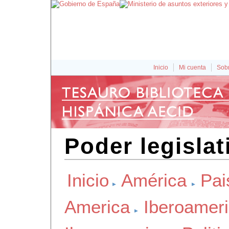
Inicio
Mi cuenta
Sobr
Poder legislat
Inicio
América
Pai
America
Iberoamer