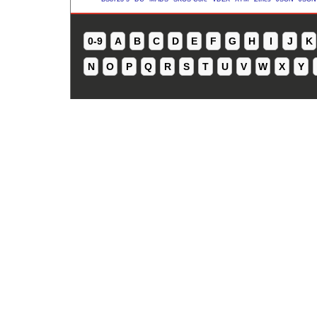
0-9
A
B
C
D
E
F
G
H
I
J
K
N
O
P
Q
R
S
T
U
V
W
X
Y