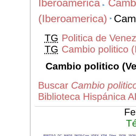
Iberoamerica
Cambi
(Iberoamerica)
Camb
TG
Politica de Vene
TG
Cambio politico 
Cambio politico (V
Buscar
Cambio politic
Biblioteca Hispánica 
Fe
Té
BS8723-5
DC
MADS
SKOS-Core
VDEX
XTM
Zthes
JSON
JSON