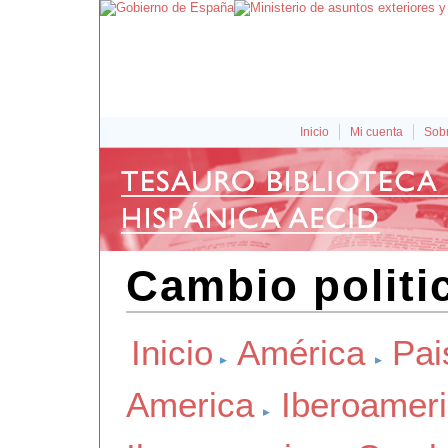
Inicio
Mi cuenta
Sobr
Cambio politi
Inicio
América
Pai
America
Iberoamer