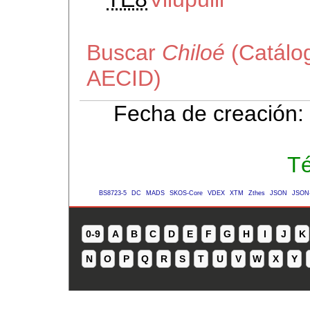
Buscar
Chiloé
(Catálog
AECID)
Fecha de creación:
Té
BS8723-5
DC
MADS
SKOS-Core
VDEX
XTM
Zthes
JSON
JSON
0-9
A
B
C
D
E
F
G
H
I
J
K
N
O
P
Q
R
S
T
U
V
W
X
Y