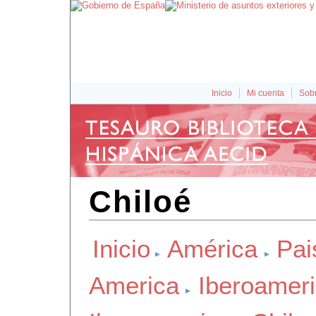
Inicio
Mi cuenta
Sobr
Chiloé
Inicio
América
Pai
America
Iberoamer