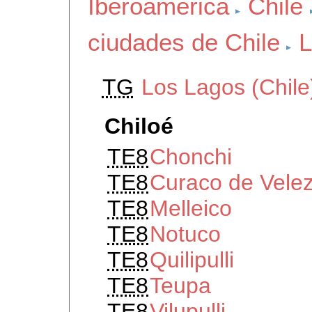
Iberoamerica
Chile
ciudades de Chile
L
TG
Los Lagos (Chile
Chiloé
TE8
Chonchi
TE8
Curaco de Vele
TE8
Melleico
TE8
Notuco
TE8
Quilipulli
TE8
Teupa
TE8
Vilupulli