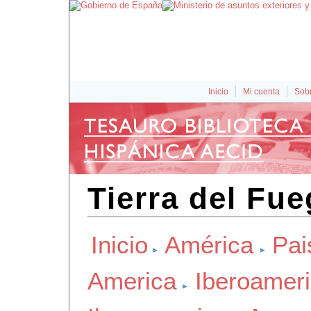
Inicio
Mi cuenta
Sobr
Tierra del Fue
Inicio
América
Pai
America
Iberoamer