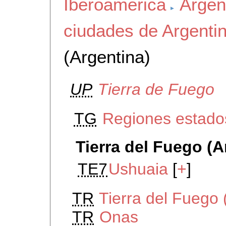
Iberoamerica
Argen
ciudades de Argenti
(Argentina)
UP
Tierra de Fuego
TG
Regiones estados
Tierra del Fuego (A
TE7
Ushuaia
[
+
]
TR
Tierra del Fuego 
TR
Onas