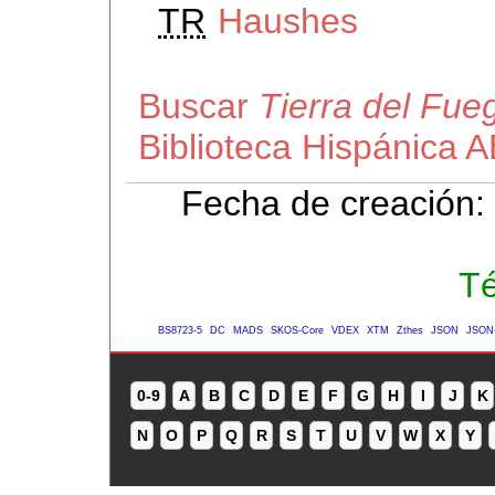
TR
Haushes
Buscar
Tierra del Fue
Biblioteca Hispánica 
Fecha de creación:
Té
BS8723-5
DC
MADS
SKOS-Core
VDEX
XTM
Zthes
JSON
JSON
0-9
A
B
C
D
E
F
G
H
I
J
K
N
O
P
Q
R
S
T
U
V
W
X
Y