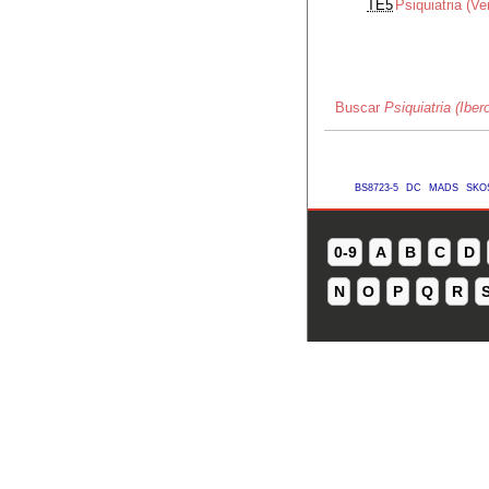
TE5
Psiquiatria (V
Buscar
Psiquiatria (Ibe
BS8723-5
DC
MADS
SKO
0-9
A
B
C
D
N
O
P
Q
R