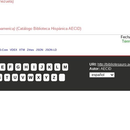
enezuela)
roamerica)
(Catálogo Biblioteca Hispánica AECID)
Fecha
Térm
S-Core
VDEX
XTM
Zthes
JSON
JSON-LD
URI:
http://bibliotesauro.
E
F
G
H
I
J
K
L
M
Autor:
AECID
S
T
U
V
W
X
Y
Z