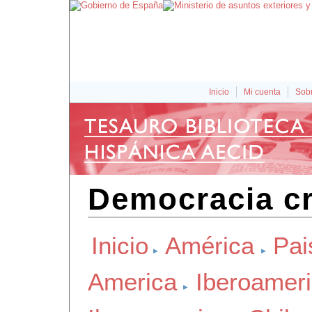
Inicio
Mi cuenta
Sobr
Democracia cri
Inicio
América
Pai
America
Iberoamer