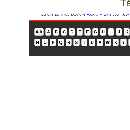
Té
BS8723-5
DC
MADS
SKOS-Core
VDEX
XTM
Zthes
JSON
JSON
0-9
A
B
C
D
E
F
G
H
I
J
K
N
O
P
Q
R
S
T
U
V
W
X
Y