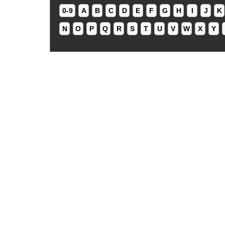
0-9
A
B
C
D
E
F
G
H
I
J
K
N
O
P
Q
R
S
T
U
V
W
X
Y