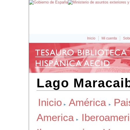
Inicio
Mi cuenta
Sobr
Lago Maracai
Inicio
América
Pai
America
Iberoamer