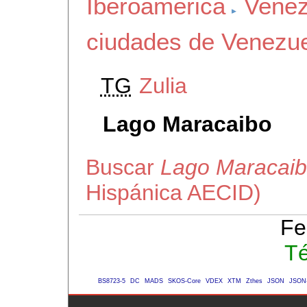
Iberoamerica
Venez
ciudades de Venezu
TG
Zulia
Lago Maracaibo
Buscar
Lago Maracai
Hispánica AECID)
Fe
Té
BS8723-5
DC
MADS
SKOS-Core
VDEX
XTM
Zthes
JSON
JSON