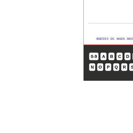
BS8723-5
DC
MADS
SKO
0-9
A
B
C
D
N
O
P
Q
R