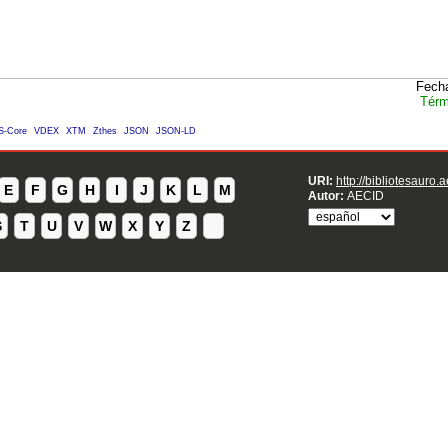
Fecha
Térm
S-Core
VDEX
XTM
Zthes
JSON
JSON-LD
URI:
http://bibliotesauro.
E
F
G
H
I
J
K
L
M
Autor:
AECID
S
T
U
V
W
X
Y
Z