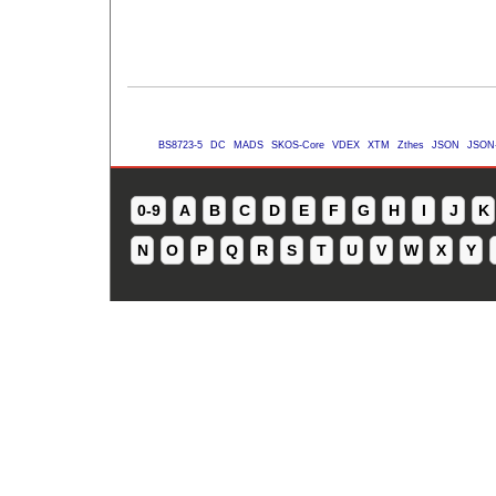
BS8723-5
DC
MADS
SKOS-Core
VDEX
XTM
Zthes
JSON
JSON
0-9
A
B
C
D
E
F
G
H
I
J
K
N
O
P
Q
R
S
T
U
V
W
X
Y