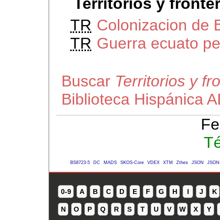
Territorios y front
TR
Colonizacion de 
TR
Guerra ecuato p
Buscar
Territorios y f
Biblioteca Hispánica 
Fe
Té
BS8723-5
DC
MADS
SKOS-Core
VDEX
XTM
Zthes
JSON
JSON
0-9
A
B
C
D
E
F
G
H
I
J
K
N
O
P
Q
R
S
T
U
V
W
X
Y