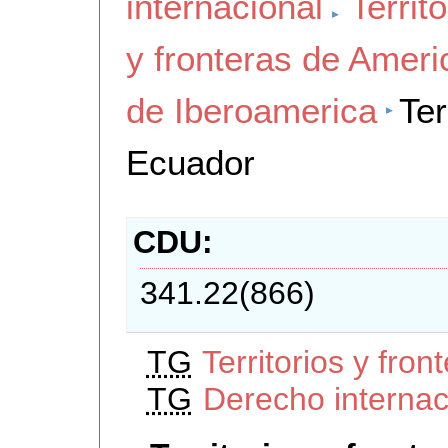
internacional
Territ
y fronteras de Ameri
de Iberoamerica
Ter
Ecuador
CDU
341.22(866)
TG
Territorios y fro
TG
Derecho internac