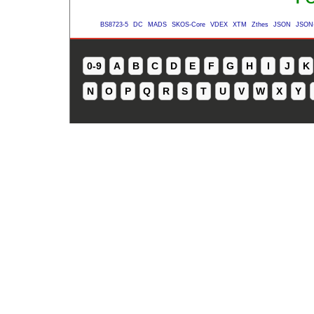
BS8723-5
DC
MADS
SKOS-Core
VDEX
XTM
Zthes
JSON
JSON
0-9
A
B
C
D
E
F
G
H
I
J
K
N
O
P
Q
R
S
T
U
V
W
X
Y