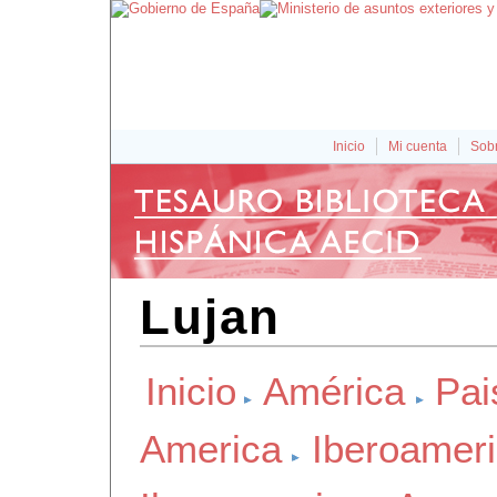
Inicio
Mi cuenta
Sobr
Lujan
Inicio
América
Pai
America
Iberoamer