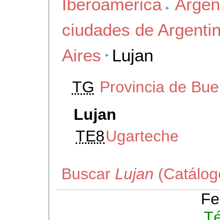
Iberoamerica
Argen
ciudades de Argenti
Aires
Lujan
TG
Provincia de Bue
Lujan
TE8
Ugarteche
Buscar
Lujan
(Catálog
Fe
Té