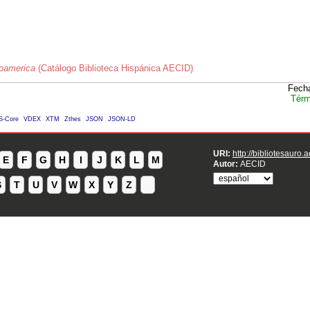
roamerica
(Catálogo Biblioteca Hispánica AECID)
Fecha
Térm
S-Core
VDEX
XTM
Zthes
JSON
JSON-LD
URI:
http://bibliotesauro.
E
F
G
H
I
J
K
L
M
Autor:
AECID
S
T
U
V
W
X
Y
Z