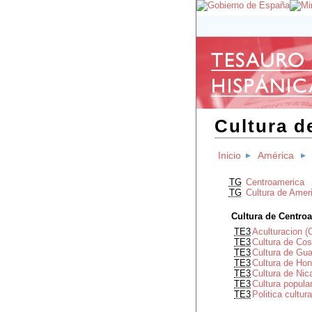
Cultura d
Inicio
América
TG
Centroamerica
TG
Cultura de Amer
Cultura de Centro
TE3
Aculturacion (
TE3
Cultura de Cos
TE3
Cultura de Gu
TE3
Cultura de Ho
TE3
Cultura de Nic
TE3
Cultura popula
TE3
Politica cultu