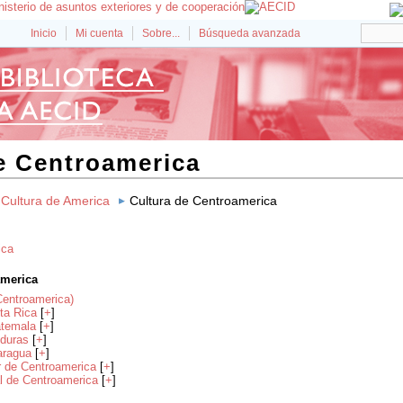
Inicio
Mi cuenta
Sobre...
Búsqueda avanzada
e Centroamerica
Cultura de America
Cultura de Centroamerica
ica
america
Centroamerica)
ta Rica
[
+
]
atemala
[
+
]
nduras
[
+
]
aragua
[
+
]
r de Centroamerica
[
+
]
ral de Centroamerica
[
+
]