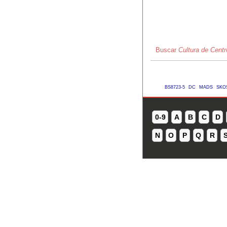
Buscar
Cultura de Cent
BS8723-5
DC
MADS
SKO
0-9
A
B
C
D
N
O
P
Q
R