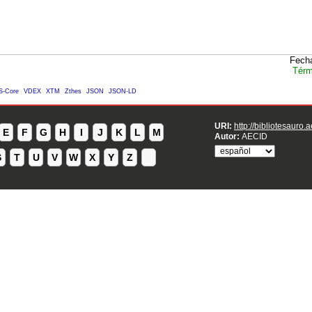
Fecha
Térm
S-Core
VDEX
XTM
Zthes
JSON
JSON-LD
URI:
http://bibliotesauro.
E
F
G
H
I
J
K
L
M
Autor:
AECID
S
T
U
V
W
X
Y
Z