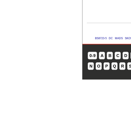
BS8723-5
DC
MADS
SKO
0-9
A
B
C
D
N
O
P
Q
R