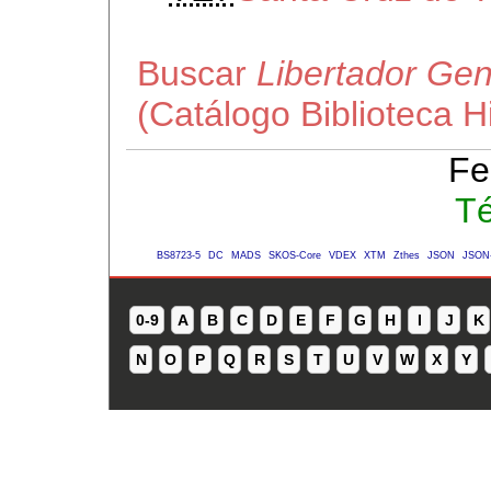
Buscar
Libertador Gen
(Catálogo Biblioteca 
Fe
Té
BS8723-5
DC
MADS
SKOS-Core
VDEX
XTM
Zthes
JSON
JSON
0-9
A
B
C
D
E
F
G
H
I
J
K
N
O
P
Q
R
S
T
U
V
W
X
Y