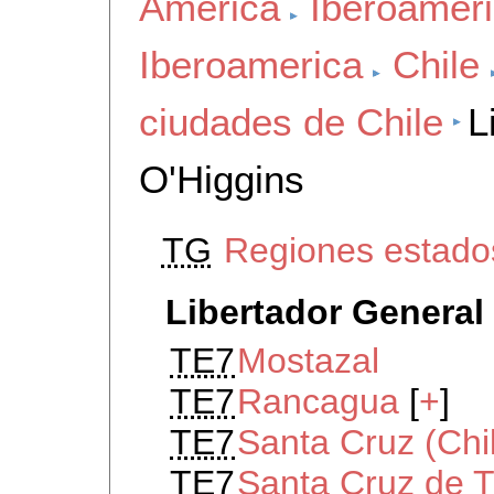
America
Iberoamer
Iberoamerica
Chile
ciudades de Chile
L
O'Higgins
TG
Regiones estados
Libertador General
TE7
Mostazal
TE7
Rancagua
[
+
]
TE7
Santa Cruz (Chi
TE7
Santa Cruz de T