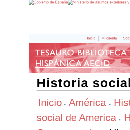
Inicio
Mi cuenta
Sobr
Historia socia
Inicio
América
His
social de America
H