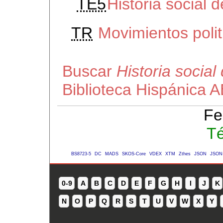
TE5
Historia social 
TR
Movimientos polit
Buscar
Historia socia
Biblioteca Hispánica 
Fe
Té
BS8723-5
DC
MADS
SKOS-Core
VDEX
XTM
Zthes
JSON
JSON
0-9
A
B
C
D
E
F
G
H
I
J
K
N
O
P
Q
R
S
T
U
V
W
X
Y