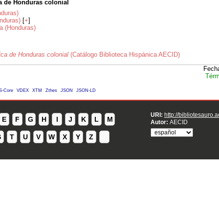
a de Honduras colonial
nduras)
nduras)
[
+
]
na (Honduras)
ica de Honduras colonial
(Catálogo Biblioteca Hispánica AECID)
Fecha
Térm
S-Core
VDEX
XTM
Zthes
JSON
JSON-LD
URI:
http://bibliotesauro.
E
F
G
H
I
J
K
L
M
Autor:
AECID
S
T
U
V
W
X
Y
Z