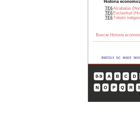
Historia economic
TE6
Alcabalas (Ho
TE6
Esclavitud (Ho
TE6
Tributo indige
Buscar
Historia econom
BS8723-5
DC
MADS
SKO
0-9
A
B
C
D
N
O
P
Q
R