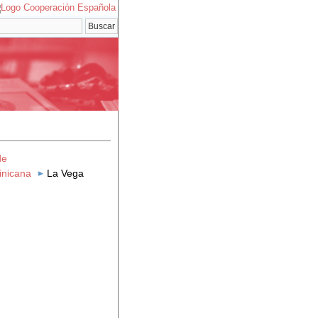
de
inicana
La Vega