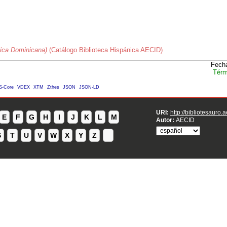
ica Dominicana)
(Catálogo Biblioteca Hispánica AECID)
Fecha
Térm
S-Core
VDEX
XTM
Zthes
JSON
JSON-LD
URI:
http://bibliotesauro.
E
F
G
H
I
J
K
L
M
Autor:
AECID
S
T
U
V
W
X
Y
Z