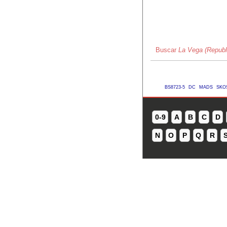
Buscar
La Vega (Republ
BS8723-5
DC
MADS
SKO
0-9
A
B
C
D
N
O
P
Q
R