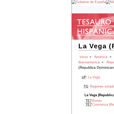
La Vega (
Inicio
América
Iberoamerica
Repu
(Republica Dominican
UP
La Vega
TG
Regiones estado
La Vega (Republic
TE7
Bonao
TE7
Constanza (Re